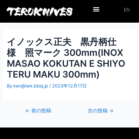
内
投
EN
容
稿
を
ナ
ス
ビ
キ
ゲ
ッ
ー
イノックス正夫 黒丹柄仕
プ
シ
様 照マーク 300mm(INOX
ョ
ン
MASAO KOKUTAN E SHIYO
TERU MAKU 300mm)
By
ken@iwk.bbiq.jp
/
2023年12月17日
←
前の投稿
次の投稿
→