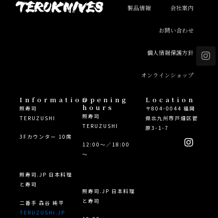
製品情報
会社案内
お問い合わせ
I
個人情報保護方針
n
s
オンラインショップ
t
a
g
Information
Opening
Location
hours
r
照寿司
〒804-0044 福岡
照寿司
a
TERUZUSHI
県北九州市戸畑区菅
TERUZUSHI
m
原3-1-7
I
3Fカウンター 10席
12:00～／18:00
n
～
s
t
a
照寿司.JP 日本料理
g
と寿司
照寿司.JP 日本料理
r
と寿司
二番手 森谷 純平
a
TERUZUSHI.JP
m