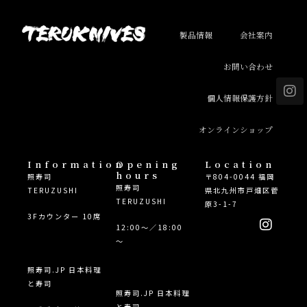
製品情報
会社案内
お問い合わせ
I
n
個人情報保護方針
s
t
オンラインショップ
a
g
r
Information
Opening
Location
hours
a
照寿司
〒804-0044 福岡
照寿司
m
TERUZUSHI
県北九州市戸畑区菅
TERUZUSHI
原3-1-7
I
3Fカウンター 10席
12:00～／18:00
n
～
s
t
a
照寿司.JP 日本料理
g
と寿司
照寿司.JP 日本料理
r
と寿司