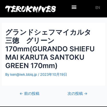
内
投
EN
容
稿
を
ナ
トップぺージ
お問い合わせ
個人情報保護方針
オンラインショップ
ス
ビ
キ
ゲ
ッ
ー
グランドシェフマイカルタ
プ
シ
三徳 グリーン
ョ
ン
170mm(GURANDO SHIEFU
MAI KARUTA SANTOKU
GREEN 170mm)
By
ken@iwk.bbiq.jp
/
2023年10月19日
←
前の投稿
次の投稿
→