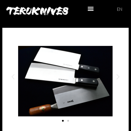
内
EN
容
を
トップぺージ
お問い合わせ
個人情報保護方針
オンラインショップ
ス
キ
ッ
プ