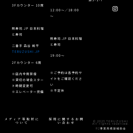
I
3Fカウンター 10席
12:00～／18:00
n
～
s
t
a
照寿司.JP 日本料理
g
と寿司
照寿司.JP 日本料理
r
と寿司
二番手 森谷 純平
a
TERUZUSHI.JP
m
19:00〜
2Fカウンター 6席
※ご予約は各予約サ
※店内全席禁煙
イトをご確認くださ
※貸切の場合スター
い
ト時間変更可
※不定休
※エレベーター完備
メディア等取材に
採用に関するお問
© 2023 TERUZUSHI
ついて
い合わせ
All rights reserved.
R2事業再構築補助金