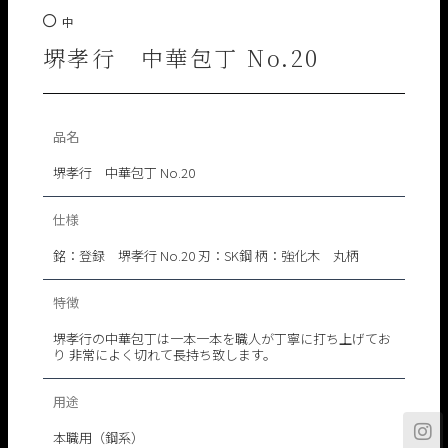
中
堺孝行 中華包丁 No.20
品名
堺孝行 中華包丁 No.20
仕様
銘：登録 堺孝行 No.20 刃：SK鋼 柄：強化木 丸柄
特徴
堺孝行の中華包丁は一本一本を職人が丁寧に打ち上げてお
り 非常によく切れて長持ち致します。
用途
I
本職用（鋼系）
n