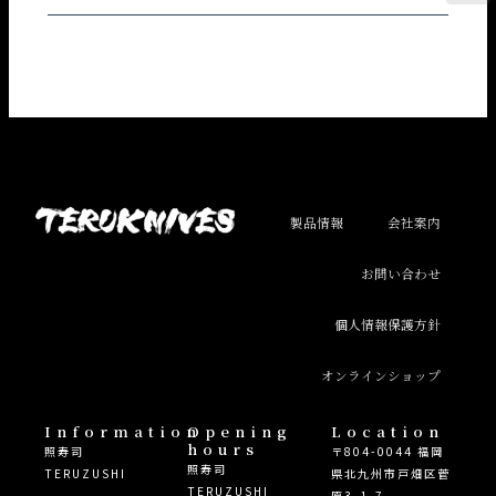
s
t
a
g
r
a
m
製品情報
会社案内
お問い合わせ
個人情報保護方針
オンラインショップ
Information
Opening
Location
hours
照寿司
〒804-0044 福岡
照寿司
TERUZUSHI
県北九州市戸畑区菅
TERUZUSHI
原3-1-7